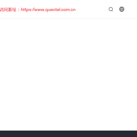
https://www.quectel.com.cn
言：
简
体
中
文