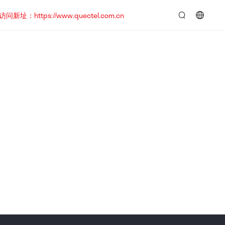
https://www.quectel.com.cn
言：
简
体
中
文