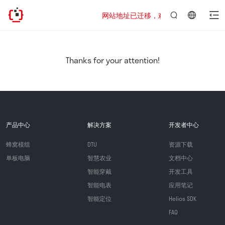
网站地址已迁移，欢迎访问新址：https://www
言：
简
体
中
Thanks for your attention!
文
产品中心
解决方案
开发者中心
蜂窝模组
DTU
资源下载
单板电脑
智慧农业
文档中心
智能穿戴
开发工具
智能电表
应用笔记
智能定位
Helios SDK
FAQ