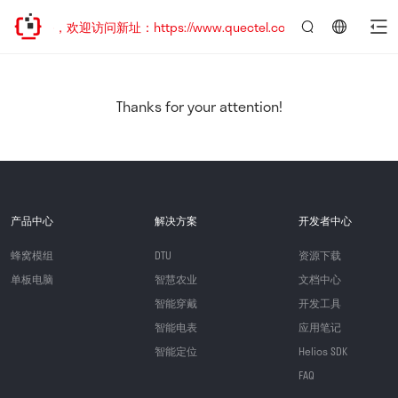
已迁移，欢迎访问新址：https://www.quectel.com.cn
言：
简
体
中
Thanks for your attention!
文
产品中心
解决方案
开发者中心
蜂窝模组
DTU
资源下载
单板电脑
智慧农业
文档中心
智能穿戴
开发工具
智能电表
应用笔记
智能定位
Helios SDK
FAQ