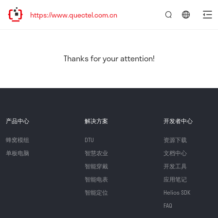
https://www.quectel.com.cn
言：
简
体
中
Thanks for your attention!
文
产品中心
解决方案
开发者中心
蜂窝模组
DTU
资源下载
单板电脑
智慧农业
文档中心
智能穿戴
开发工具
智能电表
应用笔记
智能定位
Helios SDK
FAQ