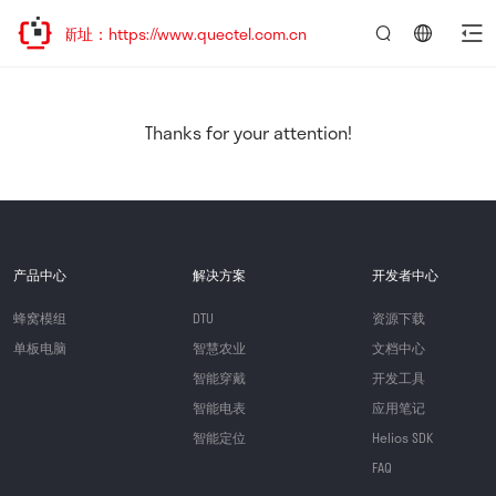
新址：https://www.quectel.com.cn
言：
简
体
中
Thanks for your attention!
文
产品中心
解决方案
开发者中心
蜂窝模组
DTU
资源下载
单板电脑
智慧农业
文档中心
智能穿戴
开发工具
智能电表
应用笔记
智能定位
Helios SDK
FAQ