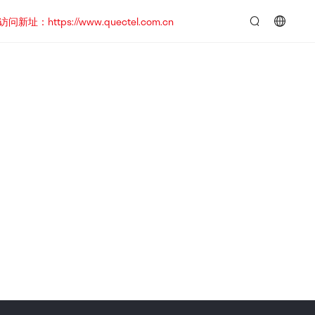
https://www.quectel.com.cn
言：
简
体
中
文