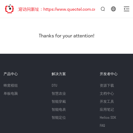
，欢迎访问新址：https://www.quectel.com.cn
言：
简
体
中
Thanks for your attention!
文
产品中心
解决方案
开发者中心
蜂窝模组
DTU
资源下载
单板电脑
智慧农业
文档中心
智能穿戴
开发工具
智能电表
应用笔记
智能定位
Helios SDK
FAQ