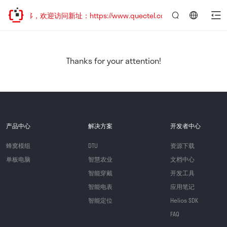
址已迁移，欢迎访问新址：https://www.quectel.com.cn
言：
简
体
中
Thanks for your attention!
文
产品中心
解决方案
开发者中心
蜂窝模组
DTU
资源下载
单板电脑
智慧农业
文档中心
智能穿戴
开发工具
智能电表
应用笔记
智能定位
Helios SDK
FAQ