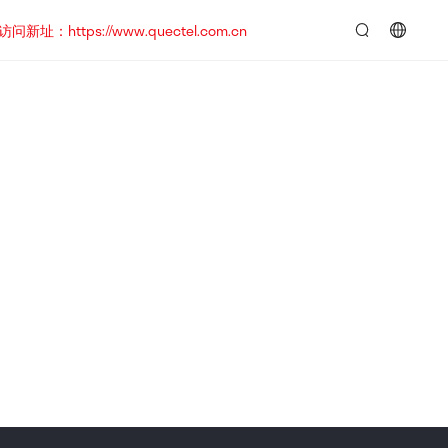
https://www.quectel.com.cn
言：
简
体
中
文