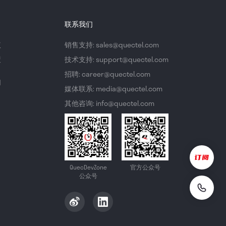
联系我们
议
销售支持: sales@quectel.com
策
技术支持: support@quectel.com
招聘: career@quectel.com
们
媒体联系: media@quectel.com
其他咨询: info@quectel.com
QuecDevZone
官方公众号
公众号