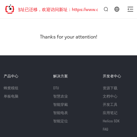
网站地址已迁移，欢迎访问新址：https://www.quectel.com.cn
言：
简
体
中
Thanks for your attention!
文
产品中心
解决方案
开发者中心
蜂窝模组
DTU
资源下载
单板电脑
智慧农业
文档中心
智能穿戴
开发工具
智能电表
应用笔记
智能定位
Helios SDK
FAQ