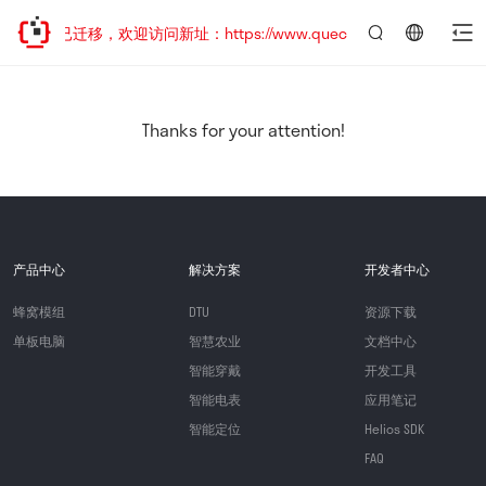
网站地址已迁移，欢迎访问新址：https://www.quectel.com.cn
言：
简
体
中
Thanks for your attention!
文
产品中心
解决方案
开发者中心
蜂窝模组
DTU
资源下载
单板电脑
智慧农业
文档中心
智能穿戴
开发工具
智能电表
应用笔记
智能定位
Helios SDK
FAQ