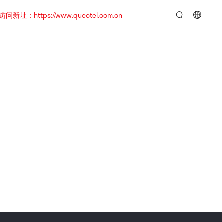
https://www.quectel.com.cn
言：
简
体
中
文