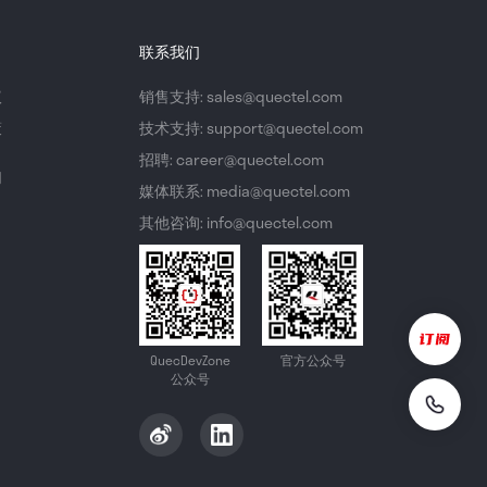
联系我们
议
销售支持: sales@quectel.com
策
技术支持: support@quectel.com
招聘: career@quectel.com
们
媒体联系: media@quectel.com
其他咨询: info@quectel.com
QuecDevZone
官方公众号
公众号