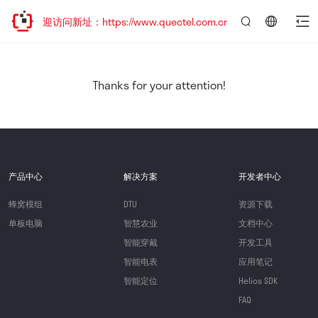
，欢迎访问新址：https://www.quectel.com.cn
言：
简
体
中
Thanks for your attention!
文
产品中心
解决方案
开发者中心
蜂窝模组
DTU
资源下载
单板电脑
智慧农业
文档中心
智能穿戴
开发工具
智能电表
应用笔记
智能定位
Helios SDK
FAQ