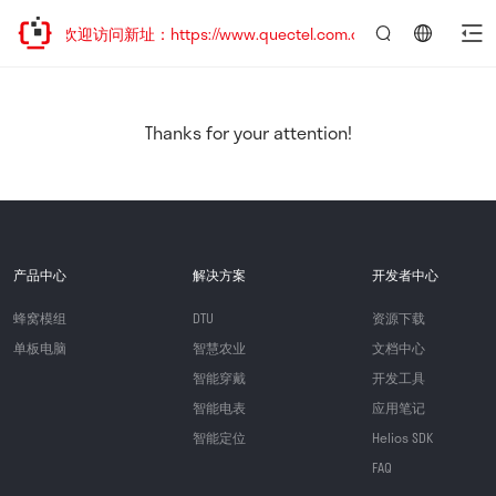
移，欢迎访问新址：https://www.quectel.com.cn
言：
简
体
中
Thanks for your attention!
文
产品中心
解决方案
开发者中心
蜂窝模组
DTU
资源下载
单板电脑
智慧农业
文档中心
智能穿戴
开发工具
智能电表
应用笔记
智能定位
Helios SDK
FAQ