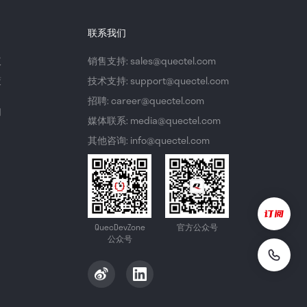
联系我们
议
销售支持: sales@quectel.com
策
技术支持: support@quectel.com
招聘: career@quectel.com
们
媒体联系: media@quectel.com
其他咨询: info@quectel.com
QuecDevZone
官方公众号
公众号