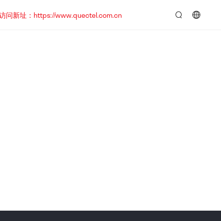
https://www.quectel.com.cn
言：
简
体
中
文