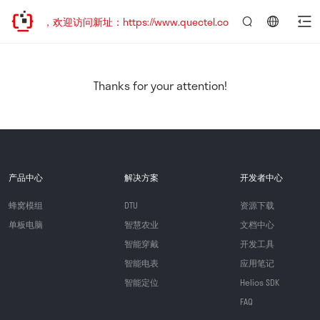
已迁移，欢迎访问新址：https://www.quectel.com.cn
言：
简
体
中
Thanks for your attention!
文
产品中心
解决方案
开发者中心
蜂窝模组
DTU
资源下载
单板电脑
智慧农业
文档中心
智能穿戴
开发工具
智能电表
应用笔记
智能定位
Helios SDK
FAQ