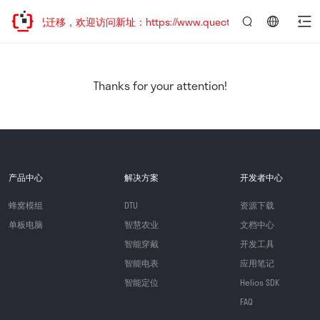
站地址已迁移，欢迎访问新址：https://www.quectel.com.cn
言：
简
体
中
Thanks for your attention!
文
产品中心
解决方案
开发者中心
蜂窝模组
DTU
资源下载
单板电脑
智慧农业
文档中心
智能穿戴
开发工具
智能电表
应用笔记
智能定位
Helios SDK
FAQ