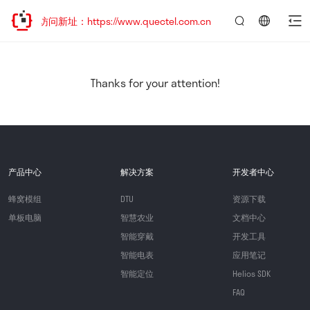
迎访问新址：https://www.quectel.com.cn
言：
简
体
中
Thanks for your attention!
文
产品中心
解决方案
开发者中心
蜂窝模组
DTU
资源下载
单板电脑
智慧农业
文档中心
智能穿戴
开发工具
智能电表
应用笔记
智能定位
Helios SDK
FAQ