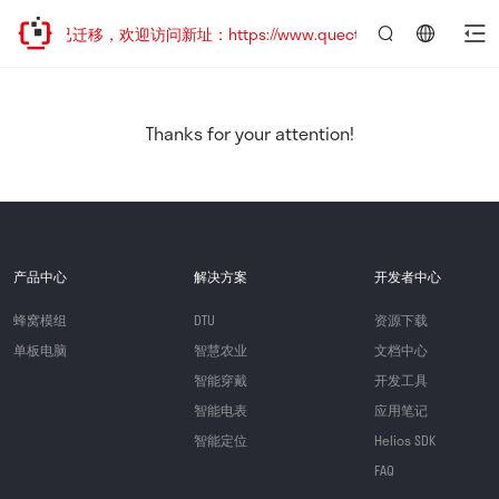
网站地址已迁移，欢迎访问新址：https://www.quectel.com.cn
言：
简
体
中
Thanks for your attention!
文
产品中心
解决方案
开发者中心
蜂窝模组
DTU
资源下载
单板电脑
智慧农业
文档中心
智能穿戴
开发工具
智能电表
应用笔记
智能定位
Helios SDK
FAQ