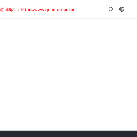
https://www.quectel.com.cn
言：
简
体
中
文