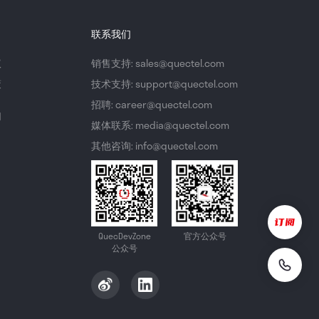
联系我们
议
销售支持: sales@quectel.com
策
技术支持: support@quectel.com
招聘: career@quectel.com
们
媒体联系: media@quectel.com
其他咨询: info@quectel.com
QuecDevZone
官方公众号
公众号