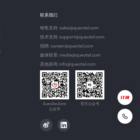
联系我们
议
销售支持: sales@quectel.com
策
技术支持: support@quectel.com
招聘: career@quectel.com
们
媒体联系: media@quectel.com
其他咨询: info@quectel.com
QuecDevZone
官方公众号
公众号