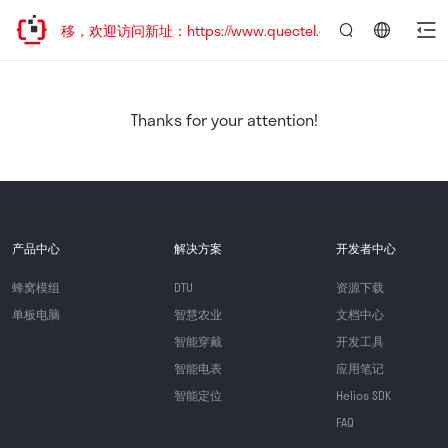
地址已迁移，欢迎访问新址：https://www.quectel.com.cn
言：
简
体
中
Thanks for your attention!
文
产品中心
解决方案
开发者中心
蜂窝模组
DTU
资源下载
单板电脑
智慧农业
文档中心
智能穿戴
开发工具
智能电表
应用笔记
智能定位
Helios SDK
FAQ