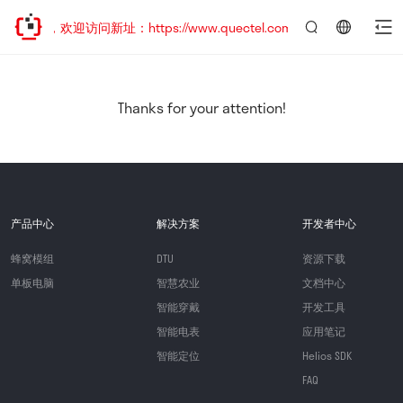
迁移，欢迎访问新址：https://www.quectel.com.cn
言：
简
体
中
Thanks for your attention!
文
产品中心
解决方案
开发者中心
蜂窝模组
DTU
资源下载
单板电脑
智慧农业
文档中心
智能穿戴
开发工具
智能电表
应用笔记
智能定位
Helios SDK
FAQ