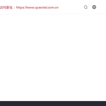
https://www.quectel.com.cn
言：
简
体
中
文