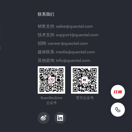
联系我们
议
销售支持: sales@quectel.com
策
技术支持: support@quectel.com
招聘: career@quectel.com
们
媒体联系: media@quectel.com
其他咨询: info@quectel.com
QuecDevZone
官方公众号
公众号