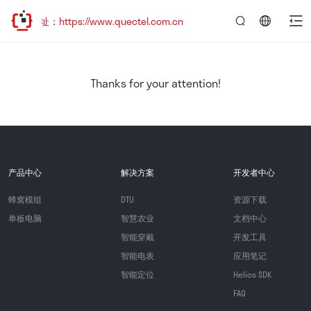
址：https://www.quectel.com.cn
言：
简
体
中
Thanks for your attention!
文
产品中心
解决方案
开发者中心
蜂窝模组
DTU
资源下载
单板电脑
智慧农业
文档中心
智能穿戴
开发工具
智能电表
应用笔记
智能定位
Helios SDK
FAQ