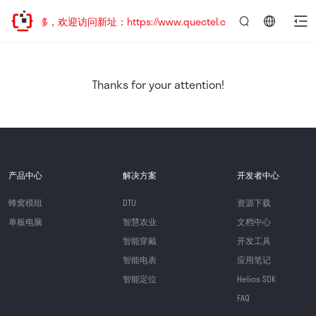
址已迁移，欢迎访问新址：https://www.quectel.com.cn
言：
简
体
中
Thanks for your attention!
文
产品中心
解决方案
开发者中心
蜂窝模组
DTU
资源下载
单板电脑
智慧农业
文档中心
智能穿戴
开发工具
智能电表
应用笔记
智能定位
Helios SDK
FAQ