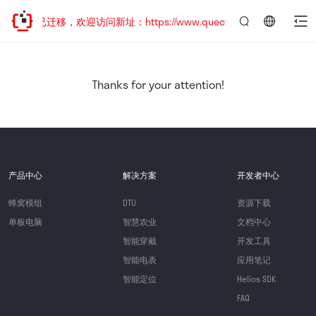
网站地址已迁移，欢迎访问新址：https://www.quectel.com.cn
言：
简
体
中
Thanks for your attention!
文
产品中心
解决方案
开发者中心
蜂窝模组
DTU
资源下载
单板电脑
智慧农业
文档中心
智能穿戴
开发工具
智能电表
应用笔记
智能定位
Helios SDK
FAQ