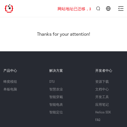
网站地址已迁移，欢迎访问新址：https://www
言：
简
体
中
Thanks for your attention!
文
产品中心
解决方案
开发者中心
蜂窝模组
DTU
资源下载
单板电脑
智慧农业
文档中心
智能穿戴
开发工具
智能电表
应用笔记
智能定位
Helios SDK
FAQ