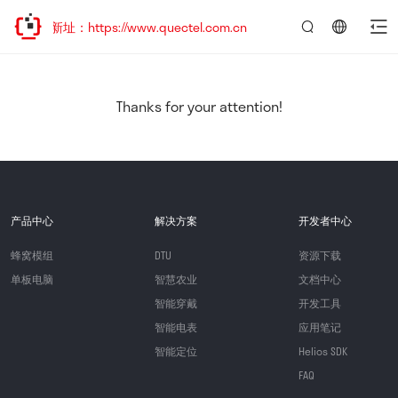
新址：https://www.quectel.com.cn
言：
简
体
中
Thanks for your attention!
文
产品中心
解决方案
开发者中心
蜂窝模组
DTU
资源下载
单板电脑
智慧农业
文档中心
智能穿戴
开发工具
智能电表
应用笔记
智能定位
Helios SDK
FAQ