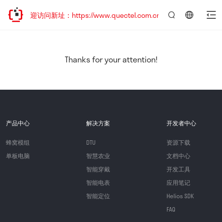
，欢迎访问新址：https://www.quectel.com.cn
言：
简
体
中
Thanks for your attention!
文
产品中心
解决方案
开发者中心
蜂窝模组
DTU
资源下载
单板电脑
智慧农业
文档中心
智能穿戴
开发工具
智能电表
应用笔记
智能定位
Helios SDK
FAQ