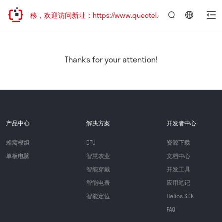
地址已迁移，欢迎访问新址：https://www.quectel.com.cn
言：
简
体
中
Thanks for your attention!
文
产品中心
解决方案
开发者中心
蜂窝模组
DTU
资源下载
单板电脑
智慧农业
文档中心
智能穿戴
开发工具
智能电表
应用笔记
智能定位
Helios SDK
FAQ