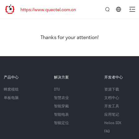
https://www.quectel.com.cn
言：
简
体
中
Thanks for your attention!
文
产品中心
解决方案
开发者中心
蜂窝模组
DTU
资源下载
单板电脑
智慧农业
文档中心
智能穿戴
开发工具
智能电表
应用笔记
智能定位
Helios SDK
FAQ