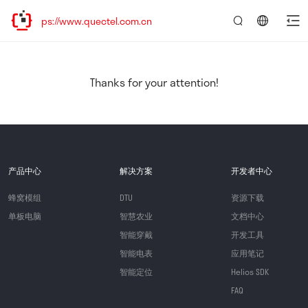
tps://www.quectel.com.cn
言：
简
体
中
Thanks for your attention!
文
产品中心
解决方案
开发者中心
蜂窝模组
DTU
资源下载
单板电脑
智慧农业
文档中心
智能穿戴
开发工具
智能电表
应用笔记
智能定位
Helios SDK
FAQ