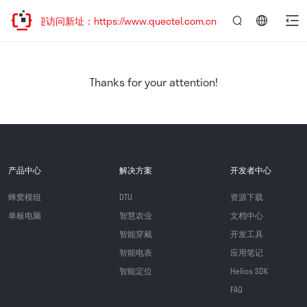
欢迎访问新址：https://www.quectel.com.cn
言：
简
体
中
Thanks for your attention!
文
产品中心
解决方案
开发者中心
蜂窝模组
DTU
资源下载
单板电脑
智慧农业
文档中心
智能穿戴
开发工具
智能电表
应用笔记
智能定位
Helios SDK
FAQ