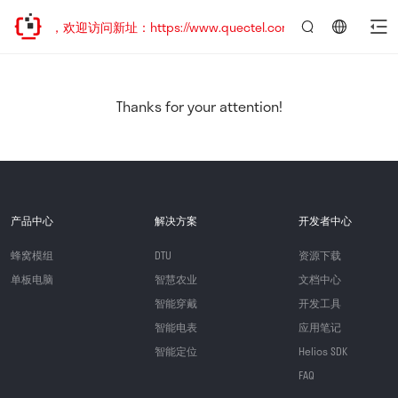
已迁移，欢迎访问新址：https://www.quectel.com.cn
言：
简
体
中
Thanks for your attention!
文
产品中心
解决方案
开发者中心
蜂窝模组
DTU
资源下载
单板电脑
智慧农业
文档中心
智能穿戴
开发工具
智能电表
应用笔记
智能定位
Helios SDK
FAQ