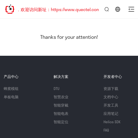
已迁移，欢迎访问新址：https://www.quectel.com.cn
言：
简
体
中
Thanks for your attention!
文
产品中心
解决方案
开发者中心
蜂窝模组
DTU
资源下载
单板电脑
智慧农业
文档中心
智能穿戴
开发工具
智能电表
应用笔记
智能定位
Helios SDK
FAQ