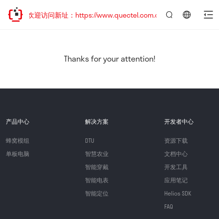
移，欢迎访问新址：https://www.quectel.com.cn
言：
简
体
中
Thanks for your attention!
文
产品中心
解决方案
开发者中心
蜂窝模组
DTU
资源下载
单板电脑
智慧农业
文档中心
智能穿戴
开发工具
智能电表
应用笔记
智能定位
Helios SDK
FAQ