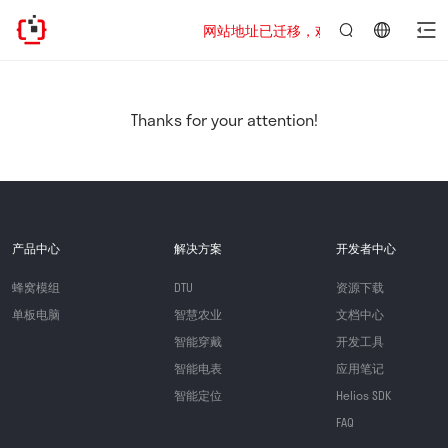
网站地址已迁移，欢迎访问新址：https://www
言：
简
体
中
Thanks for your attention!
文
产品中心
解决方案
开发者中心
蜂窝模组
DTU
资源下载
单板电脑
智慧农业
文档中心
智能穿戴
开发工具
智能电表
应用笔记
智能定位
Helios SDK
FAQ