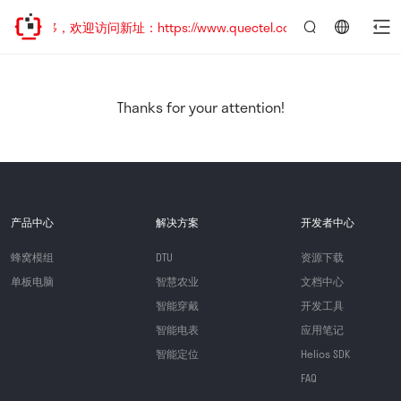
址已迁移，欢迎访问新址：https://www.quectel.com.cn
言：
简
体
中
Thanks for your attention!
文
产品中心
解决方案
开发者中心
蜂窝模组
DTU
资源下载
单板电脑
智慧农业
文档中心
智能穿戴
开发工具
智能电表
应用笔记
智能定位
Helios SDK
FAQ