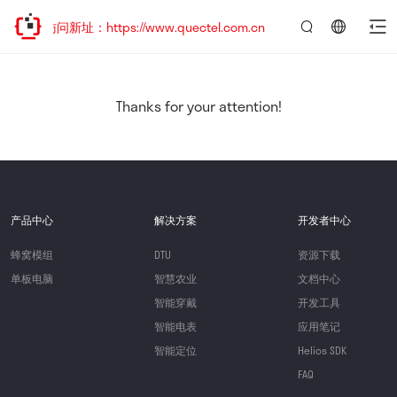
迎访问新址：https://www.quectel.com.cn
言：
简
体
中
Thanks for your attention!
文
产品中心
解决方案
开发者中心
蜂窝模组
DTU
资源下载
单板电脑
智慧农业
文档中心
智能穿戴
开发工具
智能电表
应用笔记
智能定位
Helios SDK
FAQ