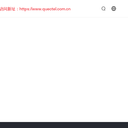
https://www.quectel.com.cn
言：
简
体
中
文