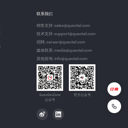
联系我们
议
销售支持: sales@quectel.com
策
技术支持: support@quectel.com
招聘: career@quectel.com
们
媒体联系: media@quectel.com
其他咨询: info@quectel.com
QuecDevZone
官方公众号
公众号