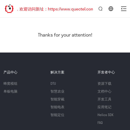
迁移，欢迎访问新址：https://www.quectel.com.cn
言：
简
体
中
Thanks for your attention!
文
产品中心
解决方案
开发者中心
蜂窝模组
DTU
资源下载
单板电脑
智慧农业
文档中心
智能穿戴
开发工具
智能电表
应用笔记
智能定位
Helios SDK
FAQ