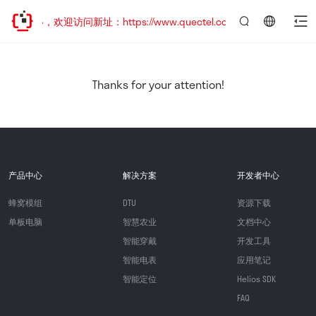
已迁移，欢迎访问新址：https://www.quectel.com.cn
言：
简
体
中
Thanks for your attention!
文
产品中心
解决方案
开发者中心
蜂窝模组
DTU
资源下载
单板电脑
智慧农业
文档中心
智能穿戴
开发工具
智能电表
应用笔记
智能定位
Helios SDK
FAQ