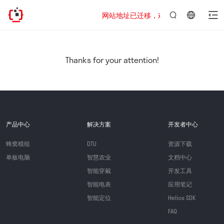
网站地址已迁移，欢迎访问新址：https://www
言：
简
体
中
Thanks for your attention!
文
产品中心
解决方案
开发者中心
蜂窝模组
DTU
资源下载
单板电脑
智慧农业
文档中心
智能穿戴
开发工具
智能电表
应用笔记
智能定位
Helios SDK
FAQ