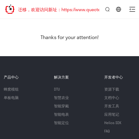
站地址已迁移，欢迎访问新址：https://www.quectel.com.cn
言：
简
体
中
Thanks for your attention!
文
产品中心
解决方案
开发者中心
蜂窝模组
DTU
资源下载
单板电脑
智慧农业
文档中心
智能穿戴
开发工具
智能电表
应用笔记
智能定位
Helios SDK
FAQ