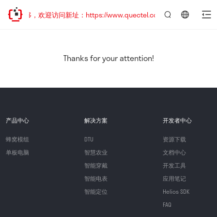
址已迁移，欢迎访问新址：https://www.quectel.com.cn
言：
简
体
中
Thanks for your attention!
文
产品中心
解决方案
开发者中心
蜂窝模组
DTU
资源下载
单板电脑
智慧农业
文档中心
智能穿戴
开发工具
智能电表
应用笔记
智能定位
Helios SDK
FAQ