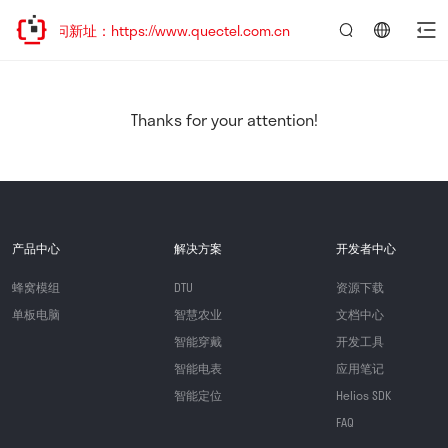
访问新址：https://www.quectel.com.cn
言：
简
体
中
Thanks for your attention!
文
产品中心
解决方案
开发者中心
蜂窝模组
DTU
资源下载
单板电脑
智慧农业
文档中心
智能穿戴
开发工具
智能电表
应用笔记
智能定位
Helios SDK
FAQ