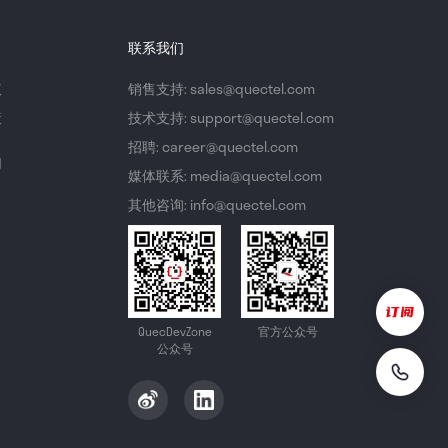
联系我们
议
销售支持: sales@quectel.com
策
技术支持: support@quectel.com
招聘: career@quectel.com
们
媒体联系: media@quectel.com
其他咨询: info@quectel.com
QuecDevZone
官方公众号
公众号