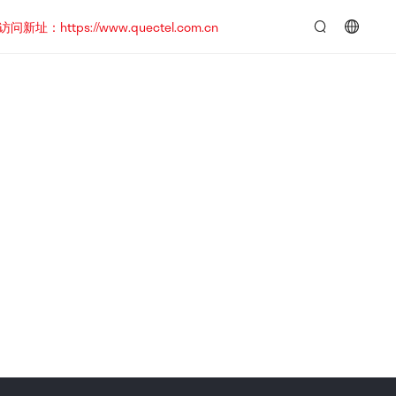
https://www.quectel.com.cn
言：
简
体
中
文