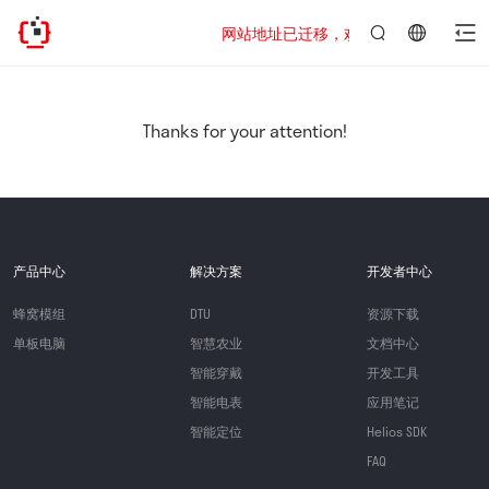
网站地址已迁移，欢迎访问新址：https://www
言：
简
体
中
Thanks for your attention!
文
产品中心
解决方案
开发者中心
蜂窝模组
DTU
资源下载
单板电脑
智慧农业
文档中心
智能穿戴
开发工具
智能电表
应用笔记
智能定位
Helios SDK
FAQ